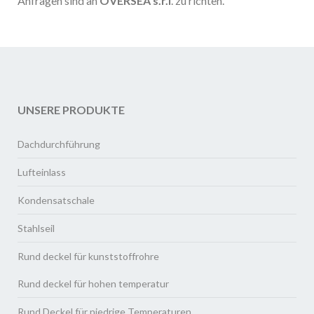
Anfragen sind an
OVERSEA s.r.l
. zu richten.
UNSERE PRODUKTE
Dachdurchführung
Lufteinlass
Kondensatschale
Stahlseil
Rund deckel für kunststoffrohre
Rund deckel für hohen temperatur
Rund Deckel für niedrige Temperaturen