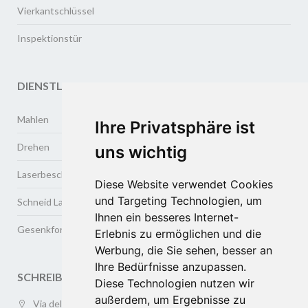
Vierkantschlüssel
Inspektionstür
DIENSTLEISTUNGEN
Mahlen
Ihre Privatsphäre ist
Drehen
uns wichtig
Laserbeschriftung
Diese Website verwendet Cookies
und Targeting Technologien, um
Schneid Lasweschweisse
Ihnen ein besseres Internet-
Gesenkformen und tiefziehen von metallen
Erlebnis zu ermöglichen und die
Werbung, die Sie sehen, besser an
Ihre Bedürfnisse anzupassen.
SCHREIBEN SIE UNS
Diese Technologien nutzen wir
außerdem, um Ergebnisse zu
Via della Meccanica 3/a (ZAI), 37139 VERONA