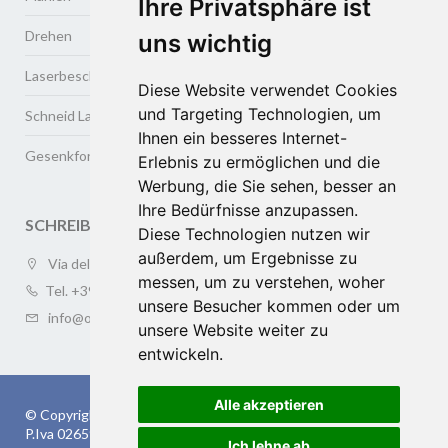
Ihre Privatsphäre ist
Drehen
uns wichtig
Laserbeschriftung
Diese Website verwendet Cookies
und Targeting Technologien, um
Schneid Lasweschweisse
Ihnen ein besseres Internet-
Gesenkformen und tiefziehen von metallen
Erlebnis zu ermöglichen und die
Werbung, die Sie sehen, besser an
Ihre Bedürfnisse anzupassen.
SCHREIBEN SIE UNS
Diese Technologien nutzen wir
außerdem, um Ergebnisse zu
Via della Meccanica 3/a (ZAI), 37139 VERONA
messen, um zu verstehen, woher
Tel.
+39 045.505410
unsere Besucher kommen oder um
info@oversea-online.com
unsere Website weiter zu
entwickeln.
Alle akzeptieren
© Copyright 2026 OVERSEA s.r.l.
P.Iva 02659120238 | cap.soc. 10.200 € | Rea: VR-253294
Ich lehne ab