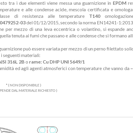
osto tra i due elementi viene messa una guarnizione in
EPDM
res
emperature e alle condense acide, mescola certificata e omolog
lasse di resistenza alle temperature
T140
omologazio
0479252-03
del 01/12/2015, secondo la norma EN14241-1:2013
ne per mezzo di una leva eccentrica o volantino, si espande an
uella tenuta ai fumi che passano e alle condense che si formano all
 guarnizione può essere variata per mezzo di un perno filettato solid
 i seguenti materiali:
AISI 316L 2B
o
rame: Cu DHP UNI 5649/1
ll’umidità ed agli agenti atmosferici con temperature che vanno da
–
* ( NON DISPONIBILE )
DIPENDE DAL MATERIALE RICHIESTO )