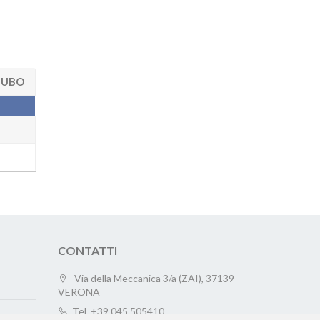
TUBO
CONTATTI
Via della Meccanica 3/a (ZAI), 37139
VERONA
Tel.
+39 045.505410