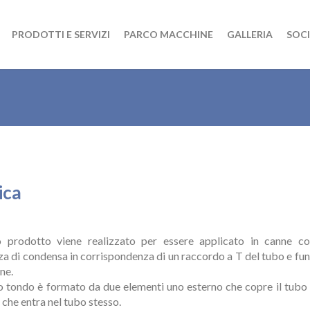
PRODOTTI E SERVIZI
PARCO MACCHINE
GALLERIA
SOCI
ica
ondo per tubi in plastica
 prodotto viene realizzato per essere applicato in canne co
a di condensa in corrispondenza di un raccordo a T del tubo e fu
ne.
o tondo è formato da due elementi uno esterno che copre il tubo e
 che entra nel tubo stesso.