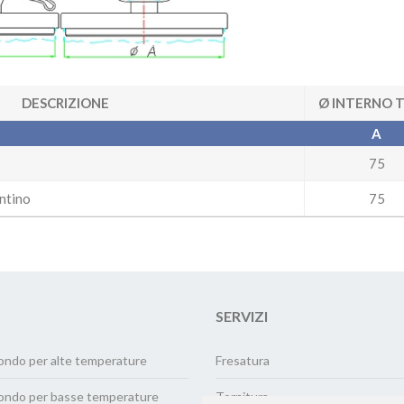
DESCRIZIONE
Ø INTERNO 
A
75
ntino
75
SERVIZI
ondo per alte temperature
Fresatura
ondo per basse temperature
Tornitura