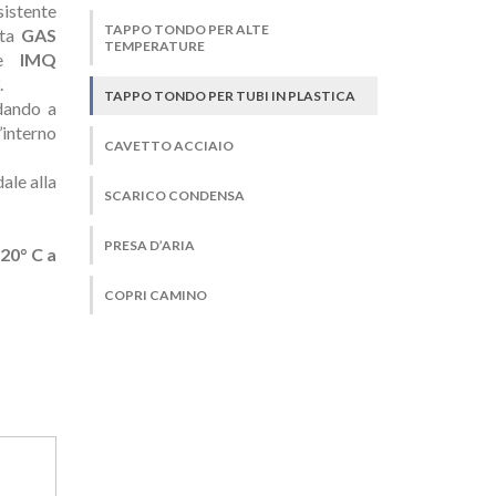
istente
TAPPO TONDO PER ALTE
ata
GAS
TEMPERATURE
ne
IMQ
.
TAPPO TONDO PER TUBI IN PLASTICA
dando a
’interno
CAVETTO ACCIAIO
ale alla
SCARICO CONDENSA
PRESA D’ARIA
20° C a
COPRI CAMINO